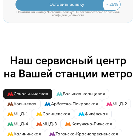
Оставить заявку
Нажимая на кнопку "Оставить заявку" Вы соглашаетесь c
политикой
конфиденциальности
Наш сервисный центр
на Вашей станции метро
Сокольническая
Большая кольцевая
Кольцевая
Арбатско-Покровская
МЦД-2
МЦД-1
Солнцевская
Филёвская
МЦД-4
МЦД-3
Калужско-Рижская
Калининская
Таганско-Краснопресненская