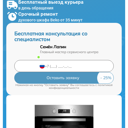
Бесплатный выезд курьера
в день обращения
Срочный ремонт
духового шкафа Beko от 35 минут
Бесплатная консультация со
специалистом
Семён Лапин
Главный мастер сервисного центра
Оставить заявку
Нажимая на кнопку "Оставить заявку" Вы соглашаетесь c
политикой
конфиденциальности