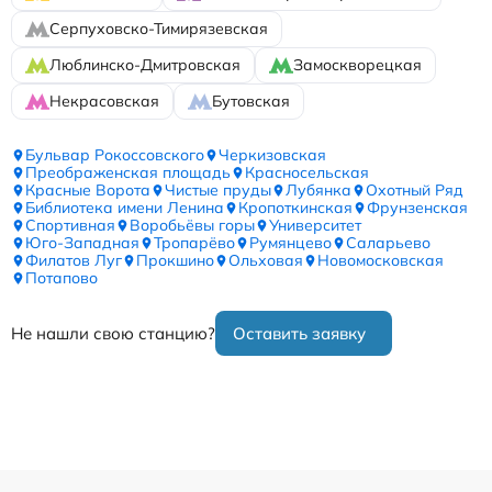
Серпуховско-Тимирязевская
Люблинско-Дмитровская
Замоскворецкая
Некрасовская
Бутовская
Бульвар Рокоссовского
Черкизовская
Преображенская площадь
Красносельская
Красные Ворота
Чистые пруды
Лубянка
Охотный Ряд
Библиотека имени Ленина
Кропоткинская
Фрунзенская
Спортивная
Воробьёвы горы
Университет
Юго-Западная
Тропарёво
Румянцево
Саларьево
Филатов Луг
Прокшино
Ольховая
Новомосковская
Потапово
Не нашли свою станцию?
Оставить заявку