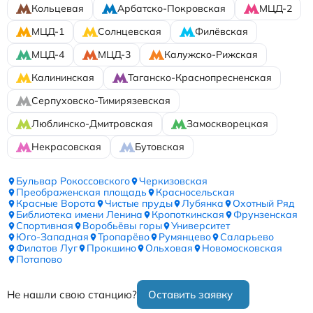
Кольцевая
Арбатско-Покровская
МЦД-2
МЦД-1
Солнцевская
Филёвская
МЦД-4
МЦД-3
Калужско-Рижская
Калининская
Таганско-Краснопресненская
Серпуховско-Тимирязевская
Люблинско-Дмитровская
Замоскворецкая
Некрасовская
Бутовская
Бульвар Рокоссовского
Черкизовская
Преображенская площадь
Красносельская
Красные Ворота
Чистые пруды
Лубянка
Охотный Ряд
Библиотека имени Ленина
Кропоткинская
Фрунзенская
Спортивная
Воробьёвы горы
Университет
Юго-Западная
Тропарёво
Румянцево
Саларьево
Филатов Луг
Прокшино
Ольховая
Новомосковская
Потапово
Не нашли свою станцию?
Оставить заявку