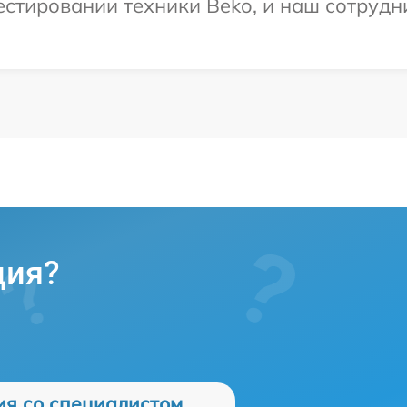
тировании техники Beko, и наш сотрудни
ция?
ия со специалистом