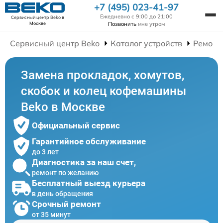
+7 (495) 023-41-97
Ежедневно с 9:00 до 21:00
Сервисный центр Beko
в
Позвонить
мне утром
Москве
Сервисный центр Beko
Каталог устройств
Ремонт
Замена прокладок, хомутов,
скобок и колец кофемашины
Beko в Москве
Официальный сервис
Гарантийное обслуживание
до 3 лет
Диагностика за наш счет,
ремонт по желанию
Бесплатный выезд курьера
в день обращения
Срочный ремонт
от 35 минут