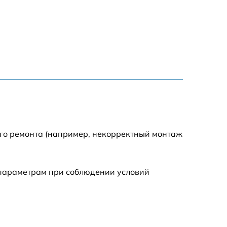
1200 р
1100 р
750 р
1100 р
1200 р
ого ремонта (например, некорректный монтаж
900 р
 параметрам при соблюдении условий
600 р
750 р