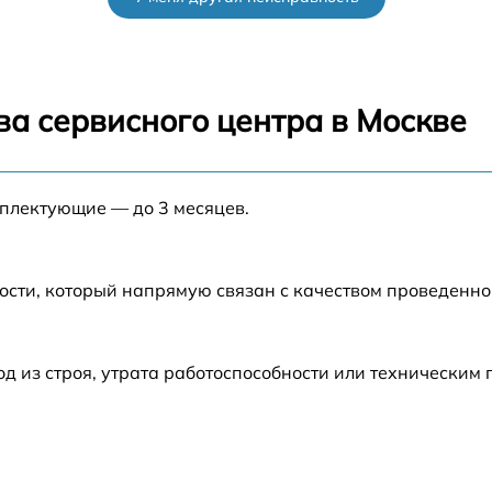
от 60 мин
от 60 мин
ва сервисного центра в Москве
от 60 мин
мплектующие — до 3 месяцев.
от 60 мин
от 60 мин
ости, который напрямую связан с качеством проведенн
o
от 60 мин
 из строя, утрата работоспособности или техническим
от 60 мин
ko
от 60 мин