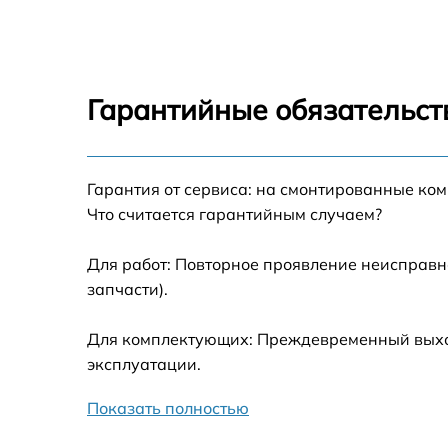
Замена ТЭН Beko CG 51001
Замена таймера Beko CG 51001
Гарантийные обязательст
Ремонт электропроводки Beko CG 51001
Ремонт конфорки с расширением Beko CG
Гарантия от сервиса: на смонтированные ко
51001
Что считается гарантийным случаем?
Ремонт клеммной коробки Beko CG 51001
Для работ: Повторное проявление неисправн
запчасти).
Замена конфорки керамической плиты Bek
CG 51001
Для комплектующих: Преждевременный выход
Ремонт чугунной конфорки Beko CG 51001
эксплуатации.
Показать полностью
Ремонт регулятора мощности конфорки Be
CG 51001