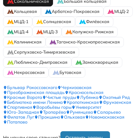
Сокольническая
Большая кольцевая
Кольцевая
Арбатско-Покровская
МЦД-2
МЦД-1
Солнцевская
Филёвская
МЦД-4
МЦД-3
Калужско-Рижская
Калининская
Таганско-Краснопресненская
Серпуховско-Тимирязевская
Люблинско-Дмитровская
Замоскворецкая
Некрасовская
Бутовская
Бульвар Рокоссовского
Черкизовская
Преображенская площадь
Красносельская
Красные Ворота
Чистые пруды
Лубянка
Охотный Ряд
Библиотека имени Ленина
Кропоткинская
Фрунзенская
Спортивная
Воробьёвы горы
Университет
Юго-Западная
Тропарёво
Румянцево
Саларьево
Филатов Луг
Прокшино
Ольховая
Новомосковская
Потапово
Не нашли свою станцию?
Оставить заявку