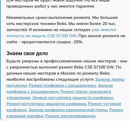
для мастеров не будет новой задачей. На все виды
проведенных работ у нас имеется гарантия.
Минимальные сроки выполнения ремонта. Мы большая
сеть мастерских техники Beko. Мы имеем более 20 тыс.
запчастей. И возможно на наших складах
уже имеется
запчасть на модель CSE 57100 GW
. При заказе ремонта на
сайте - предоставляется скидка -25%.
Знаем свое дело
Будьте уверены в профессионализме наших мастеров - они
с уверенностью выполнят ремонт Beko CSE 57100 GW. По
данным наших мастеров в Москве по ремонту Beko,
наиболее востребованы следующие услуги:
Замена лампы
подсветки
,
Ремонт конфорки с расширением
,
Замена
конфорки с расширением
,
Ремонт платы сенсорного
управления
,
Замена регулятора мощности конфорки
,
Ремонт регулятора мощности конфорки
,
Ремонт чугунной
конфорки
,
Замена конфорки керамической плиты
,
Ремонт
клеммной коробки
,
Ремонт электропроводки
.