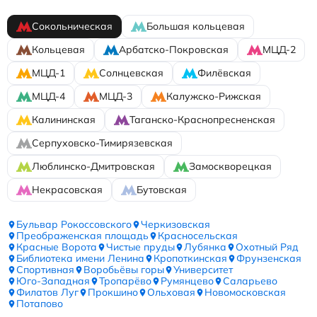
Сокольническая
Большая кольцевая
Кольцевая
Арбатско-Покровская
МЦД-2
МЦД-1
Солнцевская
Филёвская
МЦД-4
МЦД-3
Калужско-Рижская
Калининская
Таганско-Краснопресненская
Серпуховско-Тимирязевская
Люблинско-Дмитровская
Замоскворецкая
Некрасовская
Бутовская
Бульвар Рокоссовского
Черкизовская
Преображенская площадь
Красносельская
Красные Ворота
Чистые пруды
Лубянка
Охотный Ряд
Библиотека имени Ленина
Кропоткинская
Фрунзенская
Спортивная
Воробьёвы горы
Университет
Юго-Западная
Тропарёво
Румянцево
Саларьево
Филатов Луг
Прокшино
Ольховая
Новомосковская
Потапово