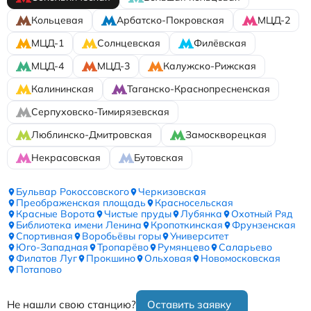
Кольцевая
Арбатско-Покровская
МЦД-2
МЦД-1
Солнцевская
Филёвская
МЦД-4
МЦД-3
Калужско-Рижская
Калининская
Таганско-Краснопресненская
Серпуховско-Тимирязевская
Люблинско-Дмитровская
Замоскворецкая
Некрасовская
Бутовская
Бульвар Рокоссовского
Черкизовская
Преображенская площадь
Красносельская
Красные Ворота
Чистые пруды
Лубянка
Охотный Ряд
Библиотека имени Ленина
Кропоткинская
Фрунзенская
Спортивная
Воробьёвы горы
Университет
Юго-Западная
Тропарёво
Румянцево
Саларьево
Филатов Луг
Прокшино
Ольховая
Новомосковская
Потапово
Не нашли свою станцию?
Оставить заявку