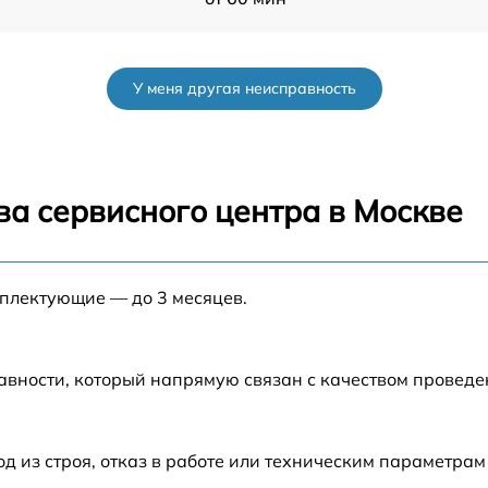
от 60 мин
У меня другая неисправность
от 60 мин
от 60 мин
ва сервисного центра в Москве
GX
от 60 мин
мплектующие — до 3 месяцев.
от 60 мин
от 60 мин
авности, который напрямую связан с качеством провед
o
от 60 мин
из строя, отказ в работе или техническим параметрам
2
от 60 мин