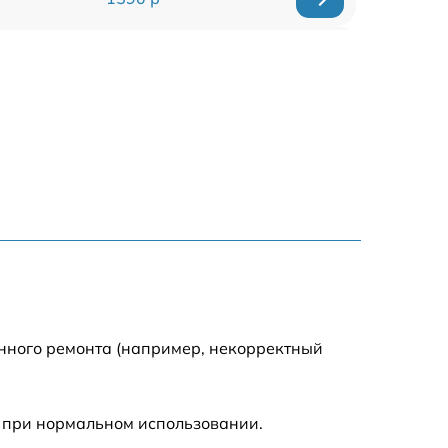
1550 р
1200 р
1100 р
750 р
1100 р
1200 р
енного ремонта (например, некорректный
900 р
 при нормальном использовании.
600 р