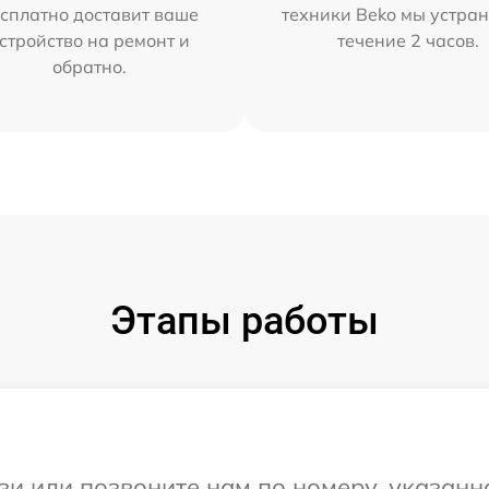
сплатно доставит ваше
техники Beko мы устран
стройство на ремонт и
течение 2 часов.
обратно.
Этапы работы
и или позвоните нам по номеру, указанн