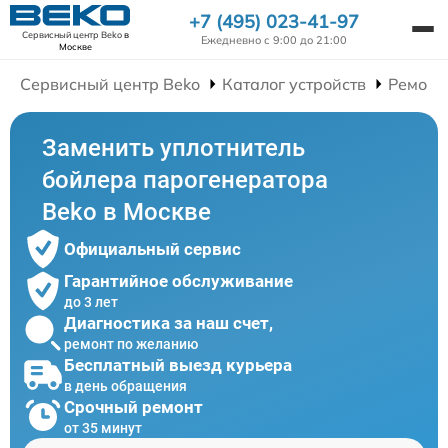
+7 (495) 023-41-97
Сервисный центр Beko
в
Ежедневно с 9:00 до 21:00
Москве
Сервисный центр Beko
Каталог устройств
Ремонт
Заменить уплотнитель
бойлера парогенератора
Beko в Москве
Официальный сервис
Гарантийное обслуживание
до 3 лет
Диагностика за наш счет,
ремонт по желанию
Бесплатный выезд курьера
в день обращения
Срочный ремонт
от 35 минут