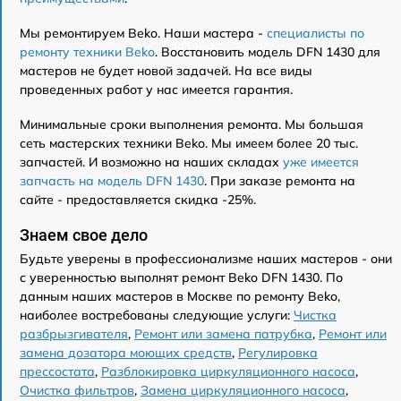
Мы ремонтируем Beko. Наши мастера -
специалисты по
ремонту техники Beko
. Восстановить модель DFN 1430 для
мастеров не будет новой задачей. На все виды
проведенных работ у нас имеется гарантия.
Минимальные сроки выполнения ремонта. Мы большая
сеть мастерских техники Beko. Мы имеем более 20 тыс.
запчастей. И возможно на наших складах
уже имеется
запчасть на модель DFN 1430
. При заказе ремонта на
сайте - предоставляется скидка -25%.
Знаем свое дело
Будьте уверены в профессионализме наших мастеров - они
с уверенностью выполнят ремонт Beko DFN 1430. По
данным наших мастеров в Москве по ремонту Beko,
наиболее востребованы следующие услуги:
Чистка
разбрызгивателя
,
Ремонт или замена патрубка
,
Ремонт или
замена дозатора моющих средств
,
Регулировка
прессостата
,
Разблокировка циркуляционного насоса
,
Очистка фильтров
,
Замена циркуляционного насоса
,