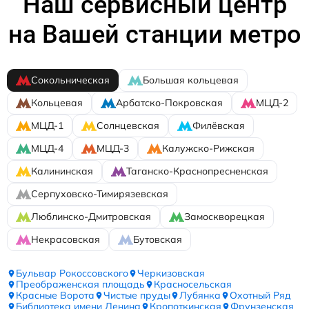
Наш сервисный центр
на Вашей станции метро
Сокольническая
Большая кольцевая
Кольцевая
Арбатско-Покровская
МЦД-2
МЦД-1
Солнцевская
Филёвская
МЦД-4
МЦД-3
Калужско-Рижская
Калининская
Таганско-Краснопресненская
Серпуховско-Тимирязевская
Люблинско-Дмитровская
Замоскворецкая
Некрасовская
Бутовская
Бульвар Рокоссовского
Черкизовская
Преображенская площадь
Красносельская
Красные Ворота
Чистые пруды
Лубянка
Охотный Ряд
Библиотека имени Ленина
Кропоткинская
Фрунзенская