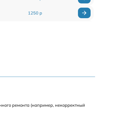
1250 р
1000 р
850 р
2590 р
1550 р
1550 р
1600 р
енного ремонта (например, некорректный
750 р