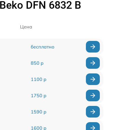
Beko DFN 6832 B
Цена
бесплатно
850 р
1100 р
1750 р
1590 р
1600 р