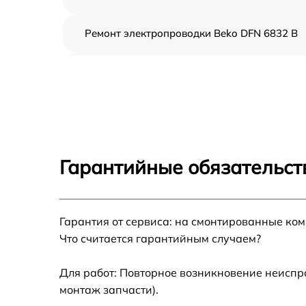
Ремонт электропроводки Beko DFN 6832 B
Замена шнура питания Beko DFN 6832 B
Корпусный ремонт (замена резинок,
креплений, кнопок) Beko DFN 6832 B
Ремонт платы управления (восстановление)
Beko DFN 6832 B
Гарантийные обязательст
Замена заливного клапана Beko DFN 6832 
Гарантия от сервиса: на смонтированные ко
Замена панели управления Beko DFN 6832 
Что считается гарантийным случаем?
Замена расходомера Beko DFN 6832 B
Для работ: Повторное возникновение неиспр
монтаж запчасти).
Замена разбрызгивателя Beko DFN 6832 B