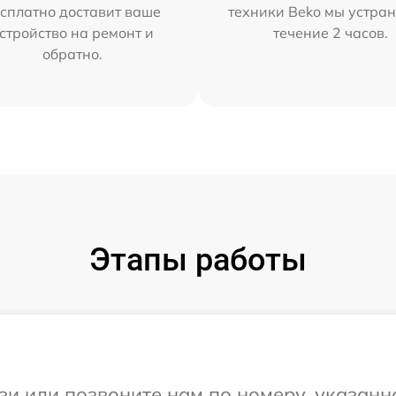
сплатно доставит ваше
техники Beko мы устран
стройство на ремонт и
течение 2 часов.
обратно.
Этапы работы
и или позвоните нам по номеру, указанн