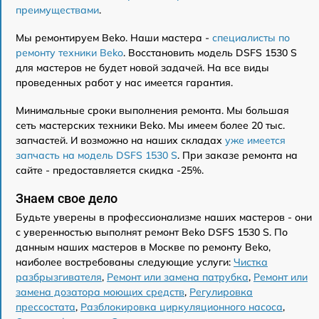
преимуществами
.
Мы ремонтируем Beko. Наши мастера -
специалисты по
ремонту техники Beko
. Восстановить модель DSFS 1530 S
для мастеров не будет новой задачей. На все виды
проведенных работ у нас имеется гарантия.
Минимальные сроки выполнения ремонта. Мы большая
сеть мастерских техники Beko. Мы имеем более 20 тыс.
запчастей. И возможно на наших складах
уже имеется
запчасть на модель DSFS 1530 S
. При заказе ремонта на
сайте - предоставляется скидка -25%.
Знаем свое дело
Будьте уверены в профессионализме наших мастеров - они
с уверенностью выполнят ремонт Beko DSFS 1530 S. По
данным наших мастеров в Москве по ремонту Beko,
наиболее востребованы следующие услуги:
Чистка
разбрызгивателя
,
Ремонт или замена патрубка
,
Ремонт или
замена дозатора моющих средств
,
Регулировка
прессостата
,
Разблокировка циркуляционного насоса
,