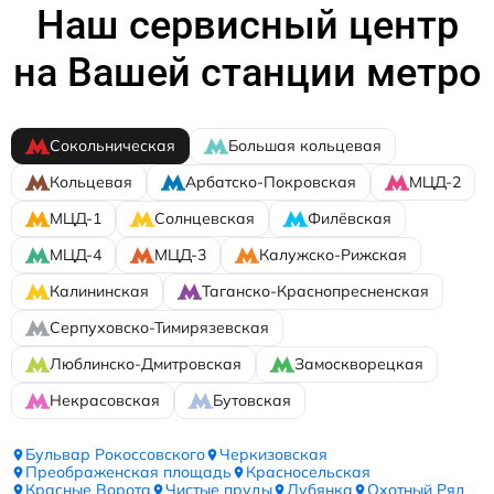
Наш сервисный центр
на Вашей станции метро
Сокольническая
Большая кольцевая
Кольцевая
Арбатско-Покровская
МЦД-2
МЦД-1
Солнцевская
Филёвская
МЦД-4
МЦД-3
Калужско-Рижская
Калининская
Таганско-Краснопресненская
Серпуховско-Тимирязевская
Люблинско-Дмитровская
Замоскворецкая
Некрасовская
Бутовская
Бульвар Рокоссовского
Черкизовская
Преображенская площадь
Красносельская
Красные Ворота
Чистые пруды
Лубянка
Охотный Ряд