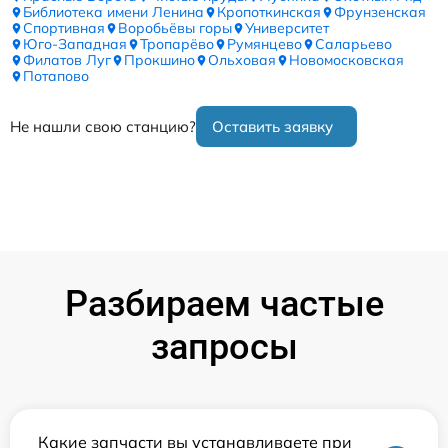
Библиотека имени Ленина
Кропоткинская
Фрунзенская
Спортивная
Воробьёвы горы
Университет
Юго-Западная
Тропарёво
Румянцево
Саларьево
Филатов Луг
Прокшино
Ольховая
Новомосковская
Потапово
Не нашли свою станцию?
Оставить заявку
Разбираем частые
запросы
Какие запчасти вы устанавливаете при