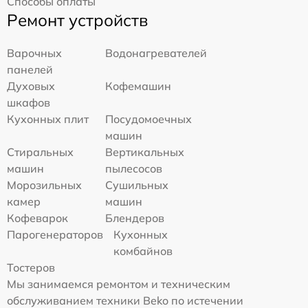
Способы оплаты
Ремонт устройств
Варочных
Водонагревателей
панелей
Духовых
Кофемашин
шкафов
Кухонных плит
Посудомоечных
машин
Стиральных
Вертикальных
машин
пылесосов
Морозильных
Сушильных
камер
машин
Кофеварок
Блендеров
Парогенераторов
Кухонных
комбайнов
Тостеров
Мы занимаемся ремонтом и техническим
обслуживанием техники Beko по истечении