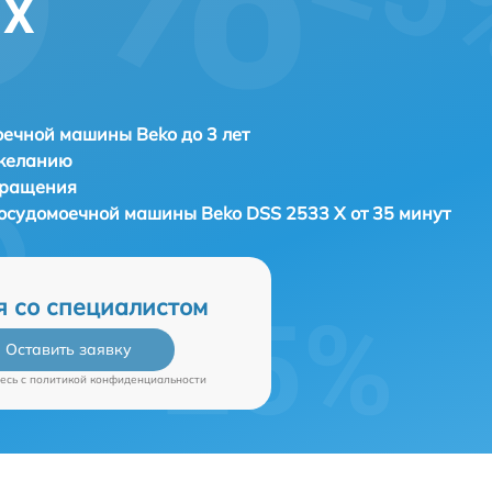
 X
ечной машины Beko до 3 лет
 желанию
бращения
 посудомоечной машины
Beko DSS 2533 X от 35 минут
я со специалистом
Оставить заявку
есь c
политикой конфиденциальности