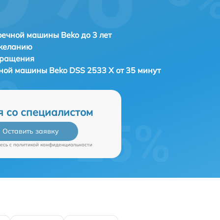
ечной машины Beko до 3 лет
 желанию
бращения
чной машины
Beko DSS 2533 X от 35 минут
я со специалистом
Оставить заявку
есь c
политикой конфиденциальности