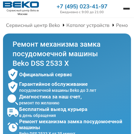
+7 (495) 023-41-97
Сервисный центр Beko
в
Ежедневно с 9:00 до 21:00
Москве
Сервисный центр Beko
Каталог устройств
Ремонт
Ремонт механизма замка
посудомоечной машины
Beko DSS 2533 X
Официальный сервис
Гарантийное обслуживание
посудомоечной машины Beko до 3 лет
Диагностика за наш счет,
ремонт по желанию
Бесплатный выезд курьера
в день обращения
Ремонт механизма замка посудомоечной
машины
Beko DSS 2533 X от 35 минут