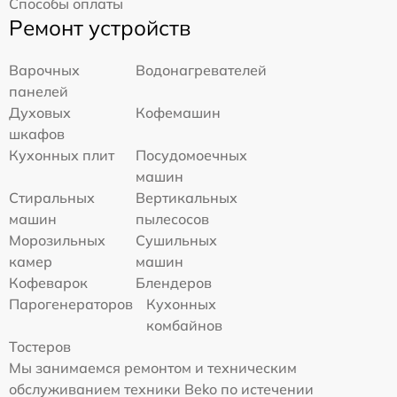
Способы оплаты
Ремонт устройств
Варочных
Водонагревателей
панелей
Духовых
Кофемашин
шкафов
Кухонных плит
Посудомоечных
машин
Стиральных
Вертикальных
машин
пылесосов
Морозильных
Сушильных
камер
машин
Кофеварок
Блендеров
Парогенераторов
Кухонных
комбайнов
Тостеров
Мы занимаемся ремонтом и техническим
обслуживанием техники Beko по истечении