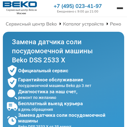
+7 (495) 023-41-97
Сервисный центр Beko
в
Ежедневно с 9:00 до 21:00
Москве
Сервисный центр Beko
Каталог устройств
Ремонт
Замена датчика соли
посудомоечной машины
Beko DSS 2533 X
Официальный сервис
Гарантийное обслуживание
посудомоечной машины Beko до 3 лет
Диагностика за наш счет,
ремонт по желанию
Бесплатный выезд курьера
в день обращения
Замена датчика соли посудомоечной
машины
Beko DSS 2533 X от 35 минут