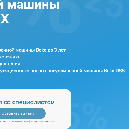
й машины
 X
ечной машины Beko до 3 лет
 желанию
бращения
куляционного насоса посудомоечной машины
Beko DSS
я со специалистом
Оставить заявку
есь c
политикой конфиденциальности