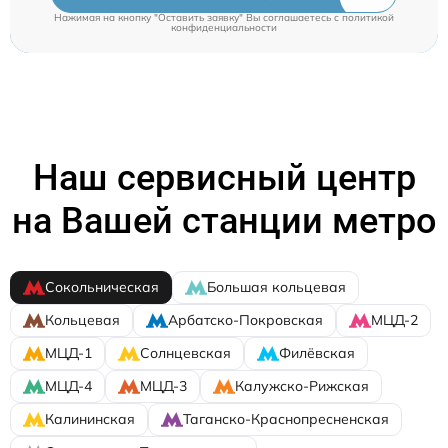
Нажимая на кнопку "Оставить заявку" Вы соглашаетесь c
политикой
конфиденциальности
Наш сервисный центр
на Вашей станции метро
Сокольническая
Большая кольцевая
Кольцевая
Арбатско-Покровская
МЦД-2
МЦД-1
Солнцевская
Филёвская
МЦД-4
МЦД-3
Калужско-Рижская
Калининская
Таганско-Краснопресненская