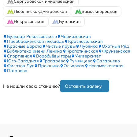
Серпуховско-Тимирязевская
Люблинско-Дмитровская
Замоскворецкая
Некрасовская
Бутовская
Бульвар Рокоссовского
Черкизовская
Преображенская площадь
Красносельская
Красные Ворота
Чистые пруды
Лубянка
Охотный Ряд
Библиотека имени Ленина
Кропоткинская
Фрунзенская
Спортивная
Воробьёвы горы
Университет
Юго-Западная
Тропарёво
Румянцево
Саларьево
Филатов Луг
Прокшино
Ольховая
Новомосковская
Потапово
Не нашли свою станцию?
Оставить заявку