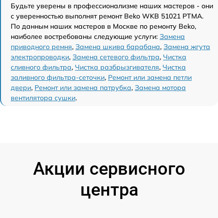
Будьте уверены в профессионализме наших мастеров - они
с уверенностью выполнят ремонт Beko WKB 51021 PTMA.
По данным наших мастеров в Москве по ремонту Beko,
наиболее востребованы следующие услуги:
Замена
приводного ремня
,
Замена шкива барабана
,
Замена жгута
электропроводки
,
Замена сетевого фильтра
,
Чистка
сливного фильтра
,
Чистка разбрызгивателя
,
Чистка
заливного фильтра-сеточки
,
Ремонт или замена петли
двери
,
Ремонт или замена патрубка
,
Замена мотора
вентилятора сушки
.
Акции сервисного
центра