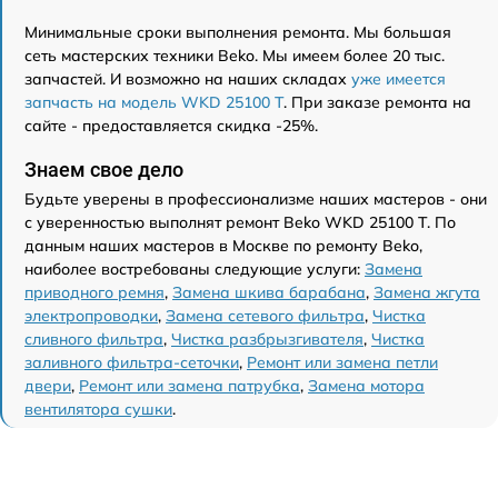
Минимальные сроки выполнения ремонта. Мы большая
сеть мастерских техники Beko. Мы имеем более 20 тыс.
запчастей. И возможно на наших складах
уже имеется
запчасть на модель WKD 25100 T
. При заказе ремонта на
сайте - предоставляется скидка -25%.
Знаем свое дело
Будьте уверены в профессионализме наших мастеров - они
с уверенностью выполнят ремонт Beko WKD 25100 T. По
данным наших мастеров в Москве по ремонту Beko,
наиболее востребованы следующие услуги:
Замена
приводного ремня
,
Замена шкива барабана
,
Замена жгута
электропроводки
,
Замена сетевого фильтра
,
Чистка
сливного фильтра
,
Чистка разбрызгивателя
,
Чистка
заливного фильтра-сеточки
,
Ремонт или замена петли
двери
,
Ремонт или замена патрубка
,
Замена мотора
вентилятора сушки
.