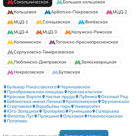
Сокольническая
Большая кольцевая
Кольцевая
Арбатско-Покровская
МЦД-2
МЦД-1
Солнцевская
Филёвская
МЦД-4
МЦД-3
Калужско-Рижская
Калининская
Таганско-Краснопресненская
Серпуховско-Тимирязевская
Люблинско-Дмитровская
Замоскворецкая
Некрасовская
Бутовская
Бульвар Рокоссовского
Черкизовская
Преображенская площадь
Красносельская
Красные Ворота
Чистые пруды
Лубянка
Охотный Ряд
Библиотека имени Ленина
Кропоткинская
Фрунзенская
Спортивная
Воробьёвы горы
Университет
Юго-Западная
Тропарёво
Румянцево
Саларьево
Филатов Луг
Прокшино
Ольховая
Новомосковская
Потапово