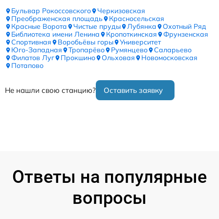
Бульвар Рокоссовского
Черкизовская
Преображенская площадь
Красносельская
Красные Ворота
Чистые пруды
Лубянка
Охотный Ряд
Библиотека имени Ленина
Кропоткинская
Фрунзенская
Спортивная
Воробьёвы горы
Университет
Юго-Западная
Тропарёво
Румянцево
Саларьево
Филатов Луг
Прокшино
Ольховая
Новомосковская
Потапово
Не нашли свою станцию?
Оставить заявку
Ответы на популярные
вопросы