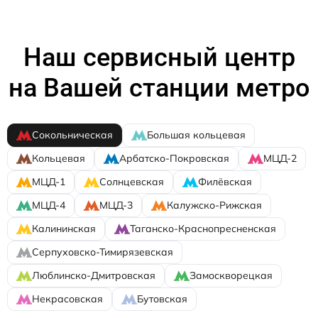
Наш сервисный центр
на Вашей станции метро
Сокольническая
Большая кольцевая
Кольцевая
Арбатско-Покровская
МЦД-2
МЦД-1
Солнцевская
Филёвская
МЦД-4
МЦД-3
Калужско-Рижская
Калининская
Таганско-Краснопресненская
Серпуховско-Тимирязевская
Люблинско-Дмитровская
Замоскворецкая
Некрасовская
Бутовская