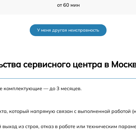
от 60 мин
от 60 мин
У меня другая неисправность
от 60 мин
0
от 60 мин
ства сервисного центра в Моск
от 60 мин
ые комплектующие — до 3 месяцев.
от 60 мин
D
от 60 мин
кта, который напрямую связан с выполненной работой (
от 60 мин
ыход из строя, отказ в работе или техническим парам