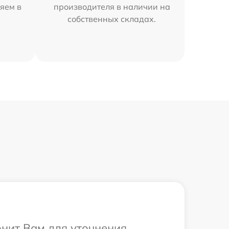
яем в
производителя в наличии на
собственных складах.
онит Вам для уточнения