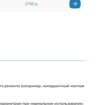
2750 р
850 р
2450 р
1800 р
1100 р
1100 р
1800 р
ого ремонта (например, некорректный монтаж
1000 р
 параметрам при нормальном использовании.