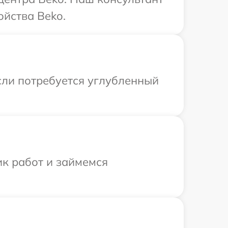
йства Beko.
сли потребуется углубленный
ик работ и займемся