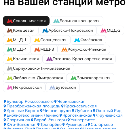
на Вашей станции метро
Сокольническая
Большая кольцевая
Кольцевая
Арбатско-Покровская
МЦД-2
МЦД-1
Солнцевская
Филёвская
МЦД-4
МЦД-3
Калужско-Рижская
Калининская
Таганско-Краснопресненская
Серпуховско-Тимирязевская
Люблинско-Дмитровская
Замоскворецкая
Некрасовская
Бутовская
Бульвар Рокоссовского
Черкизовская
Преображенская площадь
Красносельская
Красные Ворота
Чистые пруды
Лубянка
Охотный Ряд
Библиотека имени Ленина
Кропоткинская
Фрунзенская
Спортивная
Воробьёвы горы
Университет
Юго-Западная
Тропарёво
Румянцево
Саларьево