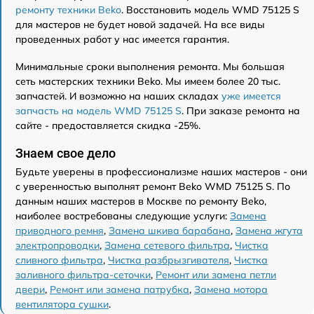
ремонту техники Beko
. Восстановить модель WMD 75125 S
для мастеров не будет новой задачей. На все виды
проведенных работ у нас имеется гарантия.
Минимальные сроки выполнения ремонта. Мы большая
сеть мастерских техники Beko. Мы имеем более 20 тыс.
запчастей. И возможно на наших складах
уже имеется
запчасть на модель WMD 75125 S
. При заказе ремонта на
сайте - предоставляется скидка -25%.
Знаем свое дело
Будьте уверены в профессионализме наших мастеров - они
с уверенностью выполнят ремонт Beko WMD 75125 S. По
данным наших мастеров в Москве по ремонту Beko,
наиболее востребованы следующие услуги:
Замена
приводного ремня
,
Замена шкива барабана
,
Замена жгута
электропроводки
,
Замена сетевого фильтра
,
Чистка
сливного фильтра
,
Чистка разбрызгивателя
,
Чистка
заливного фильтра-сеточки
,
Ремонт или замена петли
двери
,
Ремонт или замена патрубка
,
Замена мотора
вентилятора сушки
.