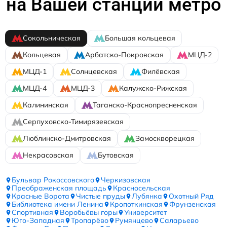
на Вашей станции метро
Сокольническая
Большая кольцевая
Кольцевая
Арбатско-Покровская
МЦД-2
МЦД-1
Солнцевская
Филёвская
МЦД-4
МЦД-3
Калужско-Рижская
Калининская
Таганско-Краснопресненская
Серпуховско-Тимирязевская
Люблинско-Дмитровская
Замоскворецкая
Некрасовская
Бутовская
Бульвар Рокоссовского
Черкизовская
Преображенская площадь
Красносельская
Красные Ворота
Чистые пруды
Лубянка
Охотный Ряд
Библиотека имени Ленина
Кропоткинская
Фрунзенская
Спортивная
Воробьёвы горы
Университет
Юго-Западная
Тропарёво
Румянцево
Саларьево