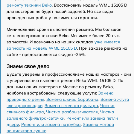
ремонту техники Beko
. Восстановить модель WML 15105 D
для мастеров не будет новой задачей. На все виды
проведенных работ у нас имеется гарантия.
Минимальные сроки выполнения ремонта. Мы большая
сеть мастерских техники Beko. Мы имеем более 20 тыс.
запчастей. И возможно на наших складах
уже имеется
запчасть на модель WML 15105 D
. При заказе ремонта на
сайте - предоставляется скидка -25%.
Знаем свое дело
Будьте уверены в профессионализме наших мастеров - они
с уверенностью выполнят ремонт Beko WML 15105 D. По
данным наших мастеров в Москве по ремонту Beko,
наиболее востребованы следующие услуги:
Замена
приводного ремня
,
Замена шкива барабана
,
Замена жгута
электропроводки
,
Замена сетевого фильтра
,
Чистка
сливного фильтра
,
Чистка разбрызгивателя
,
Чистка
заливного фильтра-сеточки
,
Ремонт или замена петли
двери
,
Ремонт или замена патрубка
,
Замена мотора
вентилятора сушки
.