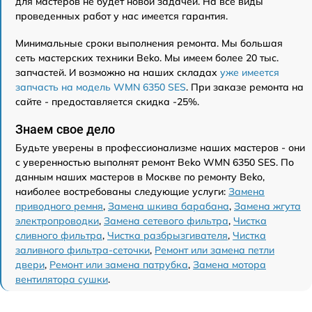
для мастеров не будет новой задачей. На все виды
проведенных работ у нас имеется гарантия.
Минимальные сроки выполнения ремонта. Мы большая
сеть мастерских техники Beko. Мы имеем более 20 тыс.
запчастей. И возможно на наших складах
уже имеется
запчасть на модель WMN 6350 SES
. При заказе ремонта на
сайте - предоставляется скидка -25%.
Знаем свое дело
Будьте уверены в профессионализме наших мастеров - они
с уверенностью выполнят ремонт Beko WMN 6350 SES. По
данным наших мастеров в Москве по ремонту Beko,
наиболее востребованы следующие услуги:
Замена
приводного ремня
,
Замена шкива барабана
,
Замена жгута
электропроводки
,
Замена сетевого фильтра
,
Чистка
сливного фильтра
,
Чистка разбрызгивателя
,
Чистка
заливного фильтра-сеточки
,
Ремонт или замена петли
двери
,
Ремонт или замена патрубка
,
Замена мотора
вентилятора сушки
.