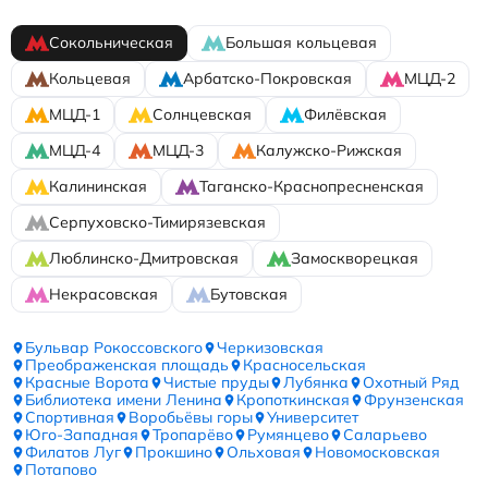
Сокольническая
Большая кольцевая
Кольцевая
Арбатско-Покровская
МЦД-2
МЦД-1
Солнцевская
Филёвская
МЦД-4
МЦД-3
Калужско-Рижская
Калининская
Таганско-Краснопресненская
Серпуховско-Тимирязевская
Люблинско-Дмитровская
Замоскворецкая
Некрасовская
Бутовская
Бульвар Рокоссовского
Черкизовская
Преображенская площадь
Красносельская
Красные Ворота
Чистые пруды
Лубянка
Охотный Ряд
Библиотека имени Ленина
Кропоткинская
Фрунзенская
Спортивная
Воробьёвы горы
Университет
Юго-Западная
Тропарёво
Румянцево
Саларьево
Филатов Луг
Прокшино
Ольховая
Новомосковская
Потапово