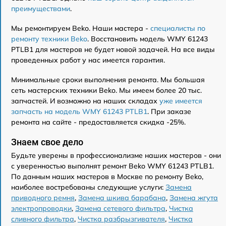
преимуществами
.
Мы ремонтируем Beko. Наши мастера -
специалисты по
ремонту техники Beko
. Восстановить модель WMY 61243
PTLB1 для мастеров не будет новой задачей. На все виды
проведенных работ у нас имеется гарантия.
Минимальные сроки выполнения ремонта. Мы большая
сеть мастерских техники Beko. Мы имеем более 20 тыс.
запчастей. И возможно на наших складах
уже имеется
запчасть на модель WMY 61243 PTLB1
. При заказе
ремонта на сайте - предоставляется скидка -25%.
Знаем свое дело
Будьте уверены в профессионализме наших мастеров - они
с уверенностью выполнят ремонт Beko WMY 61243 PTLB1.
По данным наших мастеров в Москве по ремонту Beko,
наиболее востребованы следующие услуги:
Замена
приводного ремня
,
Замена шкива барабана
,
Замена жгута
электропроводки
,
Замена сетевого фильтра
,
Чистка
сливного фильтра
,
Чистка разбрызгивателя
,
Чистка