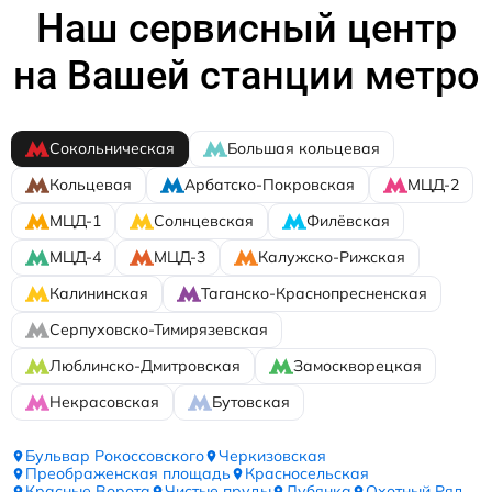
Наш сервисный центр
на Вашей станции метро
Сокольническая
Большая кольцевая
Кольцевая
Арбатско-Покровская
МЦД-2
МЦД-1
Солнцевская
Филёвская
МЦД-4
МЦД-3
Калужско-Рижская
Калининская
Таганско-Краснопресненская
Серпуховско-Тимирязевская
Люблинско-Дмитровская
Замоскворецкая
Некрасовская
Бутовская
Бульвар Рокоссовского
Черкизовская
Преображенская площадь
Красносельская
Красные Ворота
Чистые пруды
Лубянка
Охотный Ряд