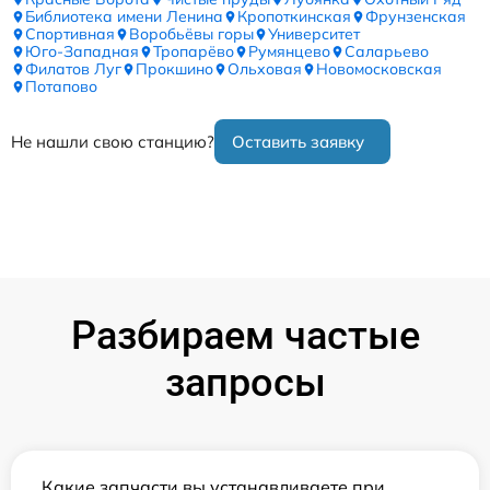
Библиотека имени Ленина
Кропоткинская
Фрунзенская
Спортивная
Воробьёвы горы
Университет
Юго-Западная
Тропарёво
Румянцево
Саларьево
Филатов Луг
Прокшино
Ольховая
Новомосковская
Потапово
Не нашли свою станцию?
Оставить заявку
Разбираем частые
запросы
Какие запчасти вы устанавливаете при