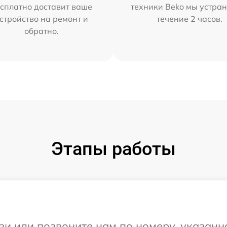
сплатно доставит ваше
техники Beko мы устран
стройство на ремонт и
течение 2 часов.
обратно.
Этапы работы
и или позвоните нам по номеру, указанн