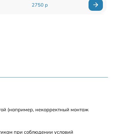
2750 р
850 р
2450 р
1800 р
1100 р
1100 р
1800 р
той (например, некорректный монтаж
1000 р
стикам при соблюдении условий