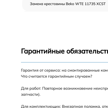
Замена крестовины Beko WTE 11735 XCST
Корпусный ремонт (замена резинок,
креплений, кнопок) Beko WTE 11735 XCST
Ремонт платы управления (восстановление)
Beko WTE 11735 XCST
Замена блока управления Beko WTE 11735
XCST
Гарантийные обязательст
Ремонт/замена датчика температуры Beko
WTE 11735 XCST
Гарантия от сервиса: на смонтированные ко
Замена УБЛ Beko WTE 11735 XCST
Что считается гарантийным случаем?
Замена циркуляционного насоса Beko WTE
11735 XCST
Для работ: Повторное возникновение неиспр
запчасти).
Замена сливного шланга Beko WTE 11735
XCST
Для комплектующих: Внезапная поломка, отк