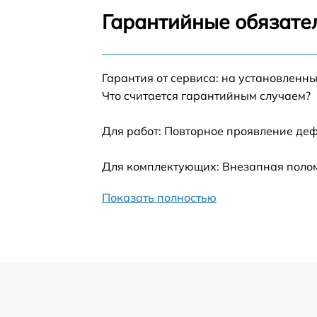
HTX
Гарантийные обязател
Ремонт модуля управления Beko HII 64500
HTX
Гарантия от сервиса: на установленны
Замена сенсора Beko HII 64500 HTX
Что считается гарантийным случаем?
Для работ: Повторное проявление деф
Для комплектующих: Внезапная полом
Показать полностью