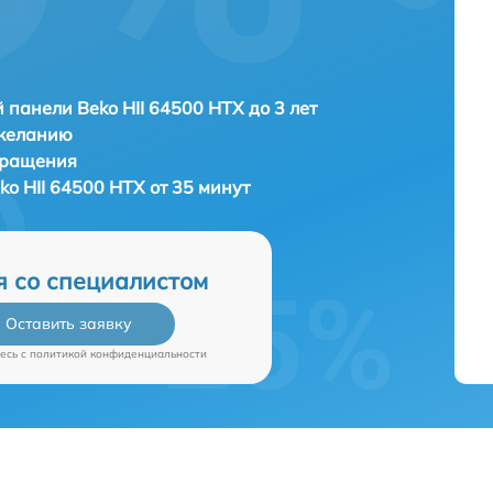
 панели Beko HII 64500 HTX до 3 лет
 желанию
бращения
o HII 64500 HTX от 35 минут
я со специалистом
Оставить заявку
есь c
политикой конфиденциальности