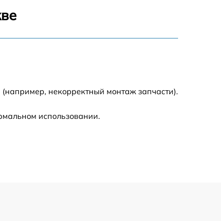
1600 р
кве
1900 р
1600 р
 (например, некорректный монтаж запчасти).
ормальном использовании.