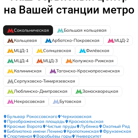
на Вашей станции метро
Сокольническая
Большая кольцевая
Кольцевая
Арбатско-Покровская
МЦД-2
МЦД-1
Солнцевская
Филёвская
МЦД-4
МЦД-3
Калужско-Рижская
Калининская
Таганско-Краснопресненская
Серпуховско-Тимирязевская
Люблинско-Дмитровская
Замоскворецкая
Некрасовская
Бутовская
Бульвар Рокоссовского
Черкизовская
Преображенская площадь
Красносельская
Красные Ворота
Чистые пруды
Лубянка
Охотный Ряд
Библиотека имени Ленина
Кропоткинская
Фрунзенская
Спортивная
Воробьёвы горы
Университет