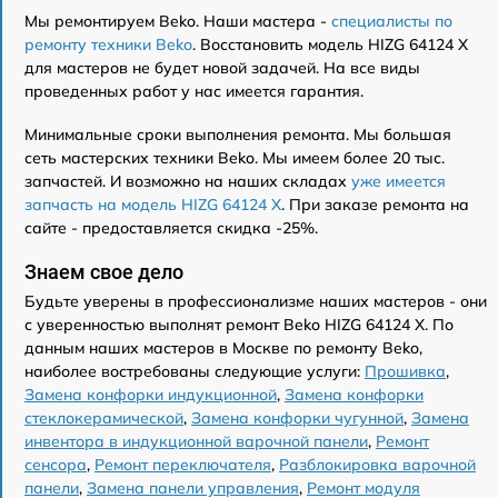
Мы ремонтируем Beko. Наши мастера -
специалисты по
ремонту техники Beko
. Восстановить модель HIZG 64124 X
для мастеров не будет новой задачей. На все виды
проведенных работ у нас имеется гарантия.
Минимальные сроки выполнения ремонта. Мы большая
сеть мастерских техники Beko. Мы имеем более 20 тыс.
запчастей. И возможно на наших складах
уже имеется
запчасть на модель HIZG 64124 X
. При заказе ремонта на
сайте - предоставляется скидка -25%.
Знаем свое дело
Будьте уверены в профессионализме наших мастеров - они
с уверенностью выполнят ремонт Beko HIZG 64124 X. По
данным наших мастеров в Москве по ремонту Beko,
наиболее востребованы следующие услуги:
Прошивка
,
Замена конфорки индукционной
,
Замена конфорки
стеклокерамической
,
Замена конфорки чугунной
,
Замена
инвентора в индукционной варочной панели
,
Ремонт
сенсора
,
Ремонт переключателя
,
Разблокировка варочной
панели
,
Замена панели управления
,
Ремонт модуля